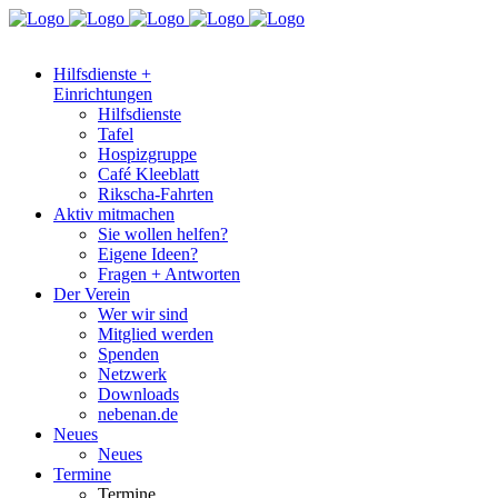
Hilfsdienste +
Einrichtungen
Hilfsdienste
Tafel
Hospizgruppe
Café Kleeblatt
Rikscha-Fahrten
Aktiv mitmachen
Sie wollen helfen?
Eigene Ideen?
Fragen + Antworten
Der Verein
Wer wir sind
Mitglied werden
Spenden
Netzwerk
Downloads
nebenan.de
Neues
Neues
Termine
Termine