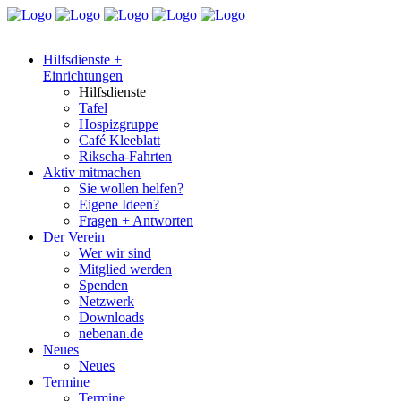
Hilfsdienste +
Einrichtungen
Hilfsdienste
Tafel
Hospizgruppe
Café Kleeblatt
Rikscha-Fahrten
Aktiv mitmachen
Sie wollen helfen?
Eigene Ideen?
Fragen + Antworten
Der Verein
Wer wir sind
Mitglied werden
Spenden
Netzwerk
Downloads
nebenan.de
Neues
Neues
Termine
Termine