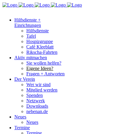
Hilfsdienste +
Einrichtungen
Hilfsdienste
Tafel
Hospizgruppe
Café Kleeblatt
Rikscha-Fahrten
Aktiv mitmachen
Sie wollen helfen?
Eigene Ideen?
Fragen + Antworten
Der Verein
Wer wir sind
Mitglied werden
Spenden
Netzwerk
Downloads
nebenan.de
Neues
Neues
Termine
Termine