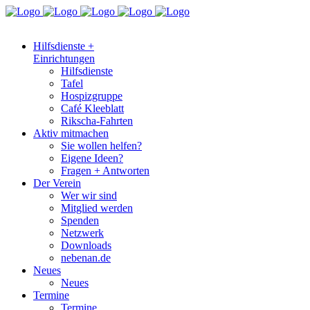
Hilfsdienste +
Einrichtungen
Hilfsdienste
Tafel
Hospizgruppe
Café Kleeblatt
Rikscha-Fahrten
Aktiv mitmachen
Sie wollen helfen?
Eigene Ideen?
Fragen + Antworten
Der Verein
Wer wir sind
Mitglied werden
Spenden
Netzwerk
Downloads
nebenan.de
Neues
Neues
Termine
Termine