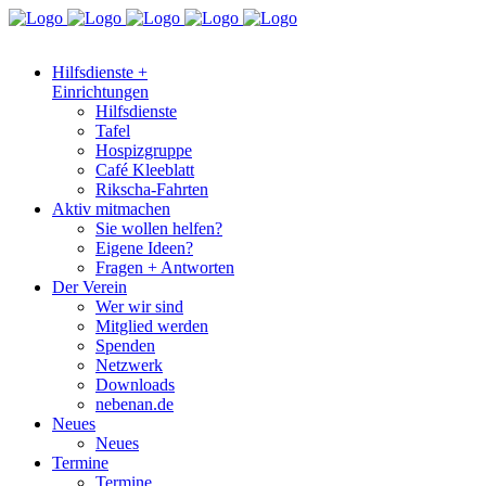
Hilfsdienste +
Einrichtungen
Hilfsdienste
Tafel
Hospizgruppe
Café Kleeblatt
Rikscha-Fahrten
Aktiv mitmachen
Sie wollen helfen?
Eigene Ideen?
Fragen + Antworten
Der Verein
Wer wir sind
Mitglied werden
Spenden
Netzwerk
Downloads
nebenan.de
Neues
Neues
Termine
Termine