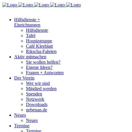
Hilfsdienste +
Einrichtungen
Hilfsdienste
Tafel
Hospizgruppe
Café Kleeblatt
Rikscha-Fahrten
Aktiv mitmachen
Sie wollen helfen?
Eigene Ideen?
Fragen + Antworten
Der Verein
Wer wir sind
Mitglied werden
Spenden
Netzwerk
Downloads
nebenan.de
Neues
Neues
Termine
Termine