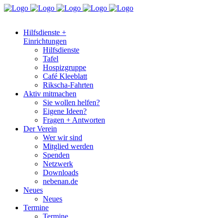
Hilfsdienste +
Einrichtungen
Hilfsdienste
Tafel
Hospizgruppe
Café Kleeblatt
Rikscha-Fahrten
Aktiv mitmachen
Sie wollen helfen?
Eigene Ideen?
Fragen + Antworten
Der Verein
Wer wir sind
Mitglied werden
Spenden
Netzwerk
Downloads
nebenan.de
Neues
Neues
Termine
Termine