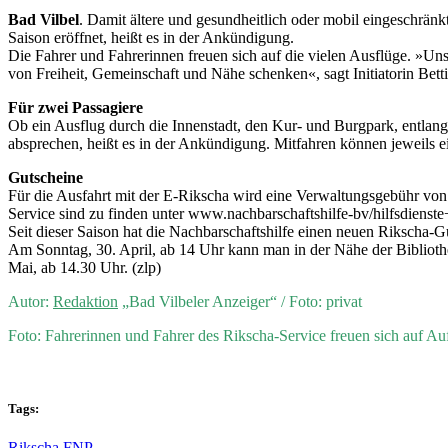
Bad Vilbel
. Damit ältere und gesundheitlich oder mobil eingeschränk
Saison eröffnet, heißt es in der Ankündigung.
Die Fahrer und Fahrerinnen freuen sich auf die vielen Ausflüge. »Unse
von Freiheit, Gemeinschaft und Nähe schenken«, sagt Initiatorin Bet
Für zwei Passagiere
Ob ein Ausflug durch die Innenstadt, den Kur- und Burgpark, entlan
absprechen, heißt es in der Ankündigung. Mitfahren können jeweils ei
Gutscheine
Für die Ausfahrt mit der E-Rikscha wird eine Verwaltungsgebühr von 
Service sind zu finden unter www.nachbarschaftshilfe-bv/hilfsdienste
Seit dieser Saison hat die Nachbarschaftshilfe einen neuen Rikscha-
Am Sonntag, 30. April, ab 14 Uhr kann man in der Nähe der Biblioth
Mai, ab 14.30 Uhr. (zlp)
Autor:
Redaktion
„Bad Vilbeler Anzeiger“ / Foto: privat
Foto: Fahrerinnen und Fahrer des Rikscha-Service freuen sich auf Auf
Tags:
Rikscha FNP