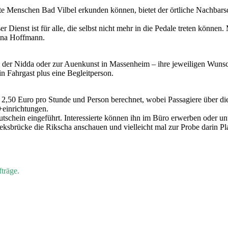
te Menschen Bad Vilbel erkunden können, bietet der örtliche Nachbarsch
r Dienst ist für alle, die selbst nicht mehr in die Pedale treten könne
tina Hoffmann.
g der Nidda oder zur Auenkunst in Massenheim – ihre jeweiligen Wunsc
n Fahrgast plus eine Begleitperson.
2,50 Euro pro Stunde und Person berechnet, wobei Passagiere über die
+einrichtungen.
Gutschein eingeführt. Interessierte können ihn im Büro erwerben oder 
eksbrücke die Rikscha anschauen und vielleicht mal zur Probe darin Pl
träge.