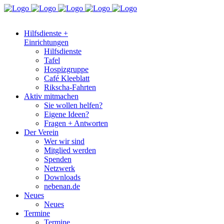
Hilfsdienste +
Einrichtungen
Hilfsdienste
Tafel
Hospizgruppe
Café Kleeblatt
Rikscha-Fahrten
Aktiv mitmachen
Sie wollen helfen?
Eigene Ideen?
Fragen + Antworten
Der Verein
Wer wir sind
Mitglied werden
Spenden
Netzwerk
Downloads
nebenan.de
Neues
Neues
Termine
Termine