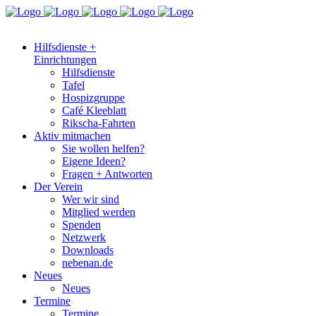
Hilfsdienste +
Einrichtungen
Hilfsdienste
Tafel
Hospizgruppe
Café Kleeblatt
Rikscha-Fahrten
Aktiv mitmachen
Sie wollen helfen?
Eigene Ideen?
Fragen + Antworten
Der Verein
Wer wir sind
Mitglied werden
Spenden
Netzwerk
Downloads
nebenan.de
Neues
Neues
Termine
Termine