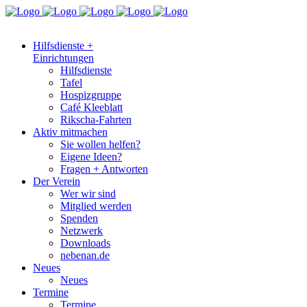
Hilfsdienste +
Einrichtungen
Hilfsdienste
Tafel
Hospizgruppe
Café Kleeblatt
Rikscha-Fahrten
Aktiv mitmachen
Sie wollen helfen?
Eigene Ideen?
Fragen + Antworten
Der Verein
Wer wir sind
Mitglied werden
Spenden
Netzwerk
Downloads
nebenan.de
Neues
Neues
Termine
Termine