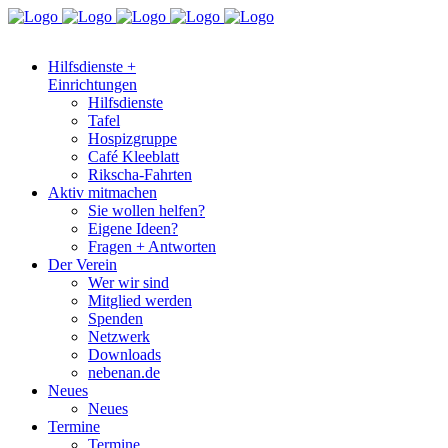
Hilfsdienste +
Einrichtungen
Hilfsdienste
Tafel
Hospizgruppe
Café Kleeblatt
Rikscha-Fahrten
Aktiv mitmachen
Sie wollen helfen?
Eigene Ideen?
Fragen + Antworten
Der Verein
Wer wir sind
Mitglied werden
Spenden
Netzwerk
Downloads
nebenan.de
Neues
Neues
Termine
Termine