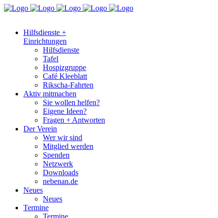
Hilfsdienste +
Einrichtungen
Hilfsdienste
Tafel
Hospizgruppe
Café Kleeblatt
Rikscha-Fahrten
Aktiv mitmachen
Sie wollen helfen?
Eigene Ideen?
Fragen + Antworten
Der Verein
Wer wir sind
Mitglied werden
Spenden
Netzwerk
Downloads
nebenan.de
Neues
Neues
Termine
Termine