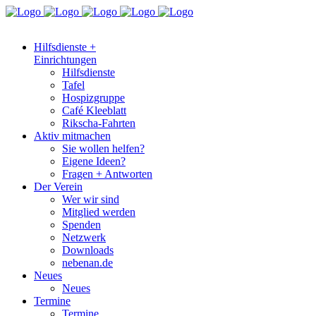
Hilfsdienste +
Einrichtungen
Hilfsdienste
Tafel
Hospizgruppe
Café Kleeblatt
Rikscha-Fahrten
Aktiv mitmachen
Sie wollen helfen?
Eigene Ideen?
Fragen + Antworten
Der Verein
Wer wir sind
Mitglied werden
Spenden
Netzwerk
Downloads
nebenan.de
Neues
Neues
Termine
Termine