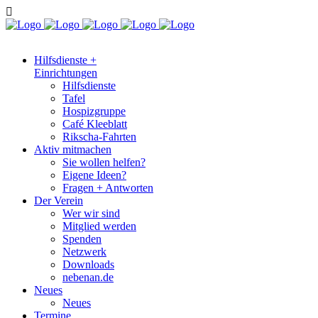
Hilfsdienste +
Einrichtungen
Hilfsdienste
Tafel
Hospizgruppe
Café Kleeblatt
Rikscha-Fahrten
Aktiv mitmachen
Sie wollen helfen?
Eigene Ideen?
Fragen + Antworten
Der Verein
Wer wir sind
Mitglied werden
Spenden
Netzwerk
Downloads
nebenan.de
Neues
Neues
Termine