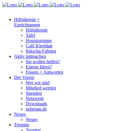
Hilfsdienste +
Einrichtungen
Hilfsdienste
Tafel
Hospizgruppe
Café Kleeblatt
Rikscha-Fahrten
Aktiv mitmachen
Sie wollen helfen?
Eigene Ideen?
Fragen + Antworten
Der Verein
Wer wir sind
Mitglied werden
Spenden
Netzwerk
Downloads
nebenan.de
Neues
Neues
Termine
Termine