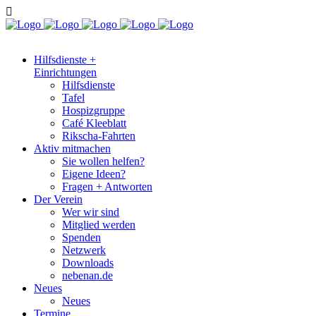
Hilfsdienste +
Einrichtungen
Hilfsdienste
Tafel
Hospizgruppe
Café Kleeblatt
Rikscha-Fahrten
Aktiv mitmachen
Sie wollen helfen?
Eigene Ideen?
Fragen + Antworten
Der Verein
Wer wir sind
Mitglied werden
Spenden
Netzwerk
Downloads
nebenan.de
Neues
Neues
Termine