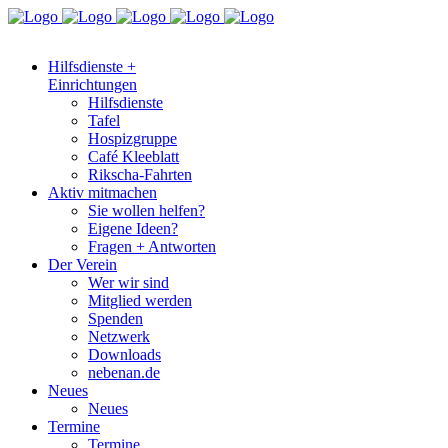
Hilfsdienste +
Einrichtungen
Hilfsdienste
Tafel
Hospizgruppe
Café Kleeblatt
Rikscha-Fahrten
Aktiv mitmachen
Sie wollen helfen?
Eigene Ideen?
Fragen + Antworten
Der Verein
Wer wir sind
Mitglied werden
Spenden
Netzwerk
Downloads
nebenan.de
Neues
Neues
Termine
Termine