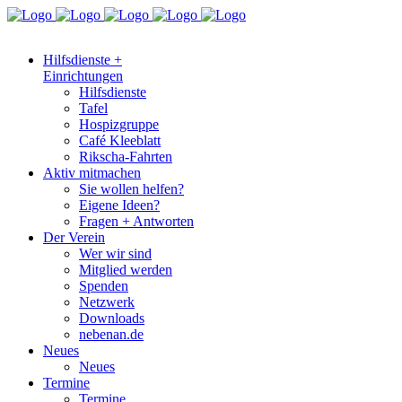
Hilfsdienste +
Einrichtungen
Hilfsdienste
Tafel
Hospizgruppe
Café Kleeblatt
Rikscha-Fahrten
Aktiv mitmachen
Sie wollen helfen?
Eigene Ideen?
Fragen + Antworten
Der Verein
Wer wir sind
Mitglied werden
Spenden
Netzwerk
Downloads
nebenan.de
Neues
Neues
Termine
Termine