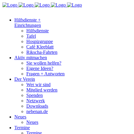
Hilfsdienste +
Einrichtungen
Hilfsdienste
Tafel
Hospizgruppe
Café Kleeblatt
Rikscha-Fahrten
Aktiv mitmachen
Sie wollen helfen?
Eigene Ideen?
Fragen + Antworten
Der Verein
Wer wir sind
Mitglied werden
Spenden
Netzwerk
Downloads
nebenan.de
Neues
Neues
Termine
Termine