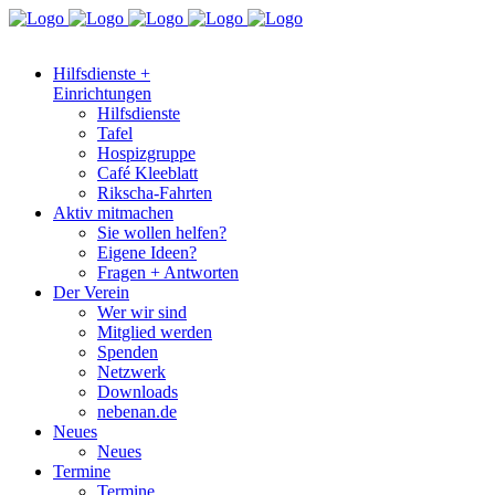
Hilfsdienste +
Einrichtungen
Hilfsdienste
Tafel
Hospizgruppe
Café Kleeblatt
Rikscha-Fahrten
Aktiv mitmachen
Sie wollen helfen?
Eigene Ideen?
Fragen + Antworten
Der Verein
Wer wir sind
Mitglied werden
Spenden
Netzwerk
Downloads
nebenan.de
Neues
Neues
Termine
Termine