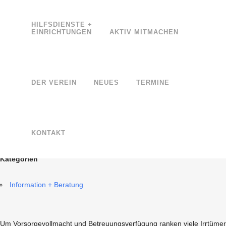
HILFSDIENSTE +
EINRICHTUNGEN
AKTIV MITMACHEN
SPRECHSTUNDE VOLLM
DER VEREIN
NEUES
TERMINE
Datum/Zeit
19. Mai 2026, 15:30 Uhr - 17:00 Uhr
KONTAKT
Kategorien
Information + Beratung
Um Vorsorgevollmacht und Betreuungsverfügung ranken viele Irrtümer. 