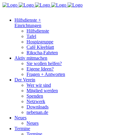
Hilfsdienste +
Einrichtungen
Hilfsdienste
Tafel
Hospizgruppe
Café Kleeblatt
Rikscha-Fahrten
Aktiv mitmachen
Sie wollen helfen?
Eigene Ideen?
Fragen + Antworten
Der Verein
Wer wir sind
Mitglied werden
Spenden
Netzwerk
Downloads
nebenan.de
Neues
Neues
Termine
Termine