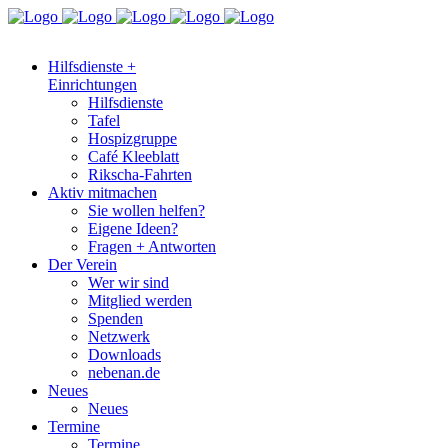
Hilfsdienste +
Einrichtungen
Hilfsdienste
Tafel
Hospizgruppe
Café Kleeblatt
Rikscha-Fahrten
Aktiv mitmachen
Sie wollen helfen?
Eigene Ideen?
Fragen + Antworten
Der Verein
Wer wir sind
Mitglied werden
Spenden
Netzwerk
Downloads
nebenan.de
Neues
Neues
Termine
Termine