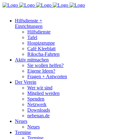
Hilfsdienste +
Einrichtungen
Hilfsdienste
Tafel
Hospizgruppe
Café Kleeblatt
Rikscha-Fahrten
Aktiv mitmachen
Sie wollen helfen?
Eigene Ideen?
Fragen + Antworten
Der Verein
Wer wir sind
Mitglied werden
Spenden
Netzwerk
Downloads
nebenan.de
Neues
Neues
Termine
Termine