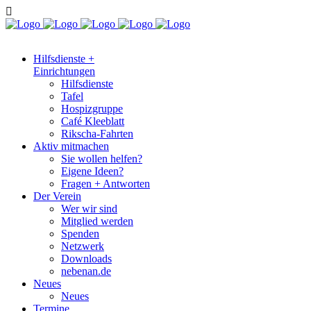
Hilfsdienste +
Einrichtungen
Hilfsdienste
Tafel
Hospizgruppe
Café Kleeblatt
Rikscha-Fahrten
Aktiv mitmachen
Sie wollen helfen?
Eigene Ideen?
Fragen + Antworten
Der Verein
Wer wir sind
Mitglied werden
Spenden
Netzwerk
Downloads
nebenan.de
Neues
Neues
Termine