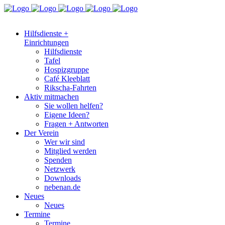
Hilfsdienste +
Einrichtungen
Hilfsdienste
Tafel
Hospizgruppe
Café Kleeblatt
Rikscha-Fahrten
Aktiv mitmachen
Sie wollen helfen?
Eigene Ideen?
Fragen + Antworten
Der Verein
Wer wir sind
Mitglied werden
Spenden
Netzwerk
Downloads
nebenan.de
Neues
Neues
Termine
Termine