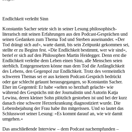
Endlichkeit verleiht Sinn
Konstantin Sacher setzte sich in seiner Lesung philosophisch-
literarisch mit seinen Erfahrungen aus den Podcast-Gesprächen und
seinen Gedanken zum Thema Tod und Sterben auseinander. »Der
Tod drängt sich auf«, warte damit, bis sein Zeitpunkt gekommen sei,
stellte er zu Beginn fest. »Die Endlichkeit bestimmt, wer wir sind«,
berief er sich auf den Philosophen Martin Heidegger. Denn erst die
Endlichkeit verleihe dem Leben einen Sinn, alle Menschen seien
sterblich. Entgegensetzen könne man dem Tod die Anfänglichkeit
des Lebens, den Gegenpol zur Endlichkeit. Trotz des vermeintlich
schweren Themas sei er aus keinem Podcast-Gespräch bedrückt
oder gar schlecht gelaunt herausgegangen, so Konstantin Sacher.
Eher im Gegenteil: Er habe »selten so herzhaft gelacht« wie
während des Gesprächs mit der Journalistin und Autorin Katja
Lewina, deren kleiner Sohn plötzlich gestorben ist und bei der kurz
danach eine schwere Herzerkrankung diagnostiziert wurde. Die
Lebensbejahung der Frau habe ihn mitgerissen. Und so lautet das
Schlusswort seiner Lesung: »Es kommt darauf an, wie wir damit
umgehen.«
Das anschließende Interview – dem Podcast nachempfunden –