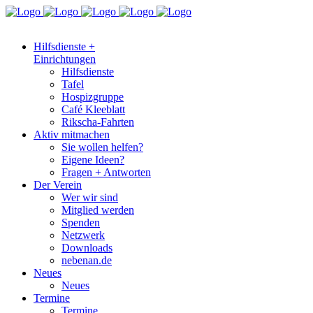
Hilfsdienste +
Einrichtungen
Hilfsdienste
Tafel
Hospizgruppe
Café Kleeblatt
Rikscha-Fahrten
Aktiv mitmachen
Sie wollen helfen?
Eigene Ideen?
Fragen + Antworten
Der Verein
Wer wir sind
Mitglied werden
Spenden
Netzwerk
Downloads
nebenan.de
Neues
Neues
Termine
Termine