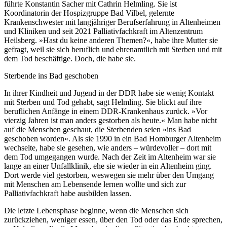
führte Konstantin Sacher mit Cathrin Helmling. Sie ist
Koordinatorin der Hospizgruppe Bad Vilbel, gelernte
Krankenschwester mit langjähriger Berufserfahrung in Altenheimen
und Kliniken und seit 2021 Palliativfachkraft im Altenzentrum
Heilsberg. »Hast du keine anderen Themen?«, habe ihre Mutter sie
gefragt, weil sie sich beruflich und ehrenamtlich mit Sterben und mit
dem Tod beschäftige. Doch, die habe sie.
Sterbende ins Bad geschoben
In ihrer Kindheit und Jugend in der DDR habe sie wenig Kontakt
mit Sterben und Tod gehabt, sagt Helmling. Sie blickt auf ihre
beruflichen Anfänge in einem DDR-Krankenhaus zurück. »Vor
vierzig Jahren ist man anders gestorben als heute.« Man habe nicht
auf die Menschen geschaut, die Sterbenden seien »ins Bad
geschoben worden«. Als sie 1990 in ein Bad Homburger Altenheim
wechselte, habe sie gesehen, wie anders – würdevoller – dort mit
dem Tod umgegangen wurde. Nach der Zeit im Altenheim war sie
lange an einer Unfallklinik, ehe sie wieder in ein Altenheim ging.
Dort werde viel gestorben, weswegen sie mehr über den Umgang
mit Menschen am Lebensende lernen wollte und sich zur
Palliativfachkraft habe ausbilden lassen.
Die letzte Lebensphase beginne, wenn die Menschen sich
zurückziehen, weniger essen, über den Tod oder das Ende sprechen,