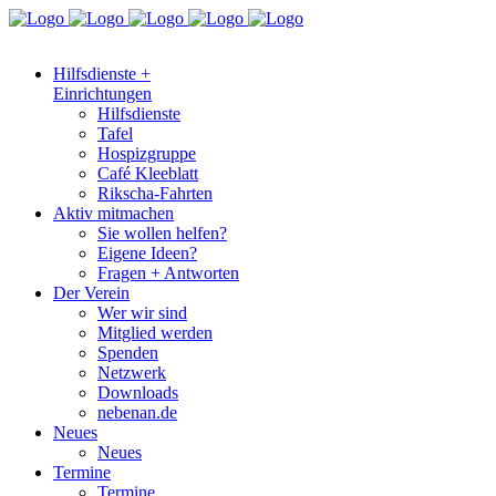
Hilfsdienste +
Einrichtungen
Hilfsdienste
Tafel
Hospizgruppe
Café Kleeblatt
Rikscha-Fahrten
Aktiv mitmachen
Sie wollen helfen?
Eigene Ideen?
Fragen + Antworten
Der Verein
Wer wir sind
Mitglied werden
Spenden
Netzwerk
Downloads
nebenan.de
Neues
Neues
Termine
Termine