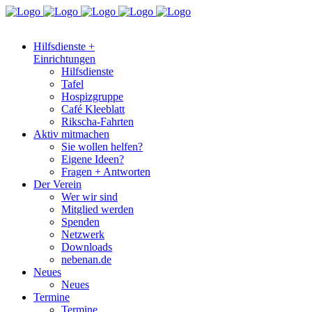
Hilfsdienste +
Einrichtungen
Hilfsdienste
Tafel
Hospizgruppe
Café Kleeblatt
Rikscha-Fahrten
Aktiv mitmachen
Sie wollen helfen?
Eigene Ideen?
Fragen + Antworten
Der Verein
Wer wir sind
Mitglied werden
Spenden
Netzwerk
Downloads
nebenan.de
Neues
Neues
Termine
Termine