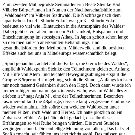
Zum zweiten Mal begrüßte Seminarleiterin Beate Steinke Bad
Vilbeler Bürger*innen im Namen der Nachbarschaftshilfe zum
„Waldbaden“ im Vilbeler Stadtwald. Die Nachfrage nach dem
japanischen Trend „Shinrin Yoku“ war groß. „Shinrin Yoko“
bedeutet so viel wie „Eintauchen in die Atmosphäre des Waldes“.
Dabei geht es vor allem um mehr Achtsamkeit, Entspannen und
Entschleunigung im stressigen Alltag. In Japan gehört schon lange
zu den medizinisch anerkannten Behandlungs- und
gesundheitsfördernden Methoden. Mittlerweile sind die positiven
Effekte auch bei uns in Mitteleuropa wissenschaftlich belegt.
„Spürt genau hin, achtet auf die Farben, die Gerüche des Waldes“,
empfiehlt Waldexpertin Steinke den Teilnehmern gleich zu Anfang.
Mit Hilfe von Atem- und leichter Bewegungsübungen erspürt die
Gruppe Körper und Umgebung, schult die Sinne. „Anfangs kreisten
mir noch tausend Gedanken durch den Kopf. Doch dann wurde ich
immer ruhiger und nahm ganz intensiv wahr, was im Wald alles zu
erleben ist,“ sagt Anja M., eine der Teilnehmerinnen. Besonders
faszinierend fand die 48jährige, dass sie lang vergessene Eindrücke
wieder wahrnahm. „Ich spürte den weichen Waldboden unter
meinen Füßen, roch Wald und Herbst. Ich hatte plötzlich so ein
Zuhause-Gefühl.“ Anja hätte nicht gedacht, dass ihr diese
Erfahrungen so viel Ruhe bringen würden. Die zwei Stunden
vergingen schnell. Die einhellige Meinung von allen: „Das hat viel
Spaß gemacht, wir fühlen uns jetzt richtig wohl. Das müssen wir