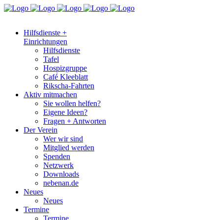
Hilfsdienste +
Einrichtungen
Hilfsdienste
Tafel
Hospizgruppe
Café Kleeblatt
Rikscha-Fahrten
Aktiv mitmachen
Sie wollen helfen?
Eigene Ideen?
Fragen + Antworten
Der Verein
Wer wir sind
Mitglied werden
Spenden
Netzwerk
Downloads
nebenan.de
Neues
Neues
Termine
Termine