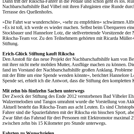
Dann tritt der Rikscha-Fahrer in die Pedale und schon geht es los.
Nachbarschaftshilfe Bad Vilbel mit ihren Fahrgästen eine Runde du
Terrasse des Quellenhofes.
»Die Fahrt war wunderschön«, »sehr zu empfehlen« schwärmen Alfiw
»Es ist toll, ich werde es wieder machen. Selbst beim Überqueren ein
Stockbauer und Hannelore Lotz, die stellvertretende Vorsitzende der
Rikscha-Team vor. Zu den Teilnehmern gehörten mit Ricarda Müller-G
Stiftung.
Erich-Glück Stiftung kauft Rikscha
Den Anstoß für das neue Projekt der Nachbarschaftshilfe kam von Bet
mit ihrer nicht mehr mobilen Mutter, Ausflüge machen zu können. Di
fand im Vorstand der Nachbarschaftshilfe großen Anklang. Probleme be
mit der Bitte um eine Spende wenden könnte«, berichtet Hannelore Lo
Spende sei, erhielt ich die Antwort, dass die Stiftung den kompletten 
Mit zehn bis fünfzehn Sachen unterwegs
Der Zweck der Stiftung des Ende 2012 verstorbenen Bad Vilbeler Ehre
Walzermelodien und Tangos umrahmt wurde die Vorstellung von Akk
Aktuell besteht das Rikscha-Team aus acht Leuten. Es sind Christop
Fahrer sind die Spazierfahrten mit der Rikscha ein bisschen Sport, ab
Zwar fährt das Fahrrad für drei Personen mit Elektromotor maximal 25
zwischen zehn bis 15 Kilometer pro Stunde unterwegs.
Fahrten zu Wunschzielen