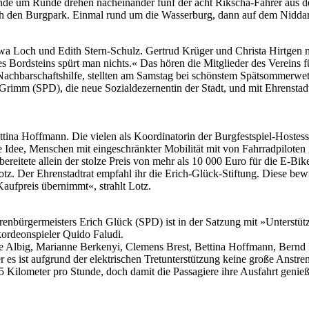
 Runde um Runde drehen nacheinander fünf der acht Rikscha-Fahrer aus
rch den Burgpark. Einmal rund um die Wasserburg, dann auf dem Nidda
a Loch und Edith Stern-Schulz. Gertrud Krüger und Christa Hirtgen 
es Bordsteins spürt man nichts.« Das hören die Mitglieder des Vereins 
 Nachbarschaftshilfe, stellten am Samstag bei schönstem Spätsommerwet
rimm (SPD), die neue Sozialdezernentin der Stadt, und mit Ehrenstad
tina Hoffmann. Die vielen als Koordinatorin der Burgfestspiel-Hostess
e Idee, Menschen mit eingeschränkter Mobilität mit von Fahrradpilot
reitete allein der stolze Preis von mehr als 10 000 Euro für die E-Bi
tz. Der Ehrenstadtrat empfahl ihr die Erich-Glück-Stiftung. Diese be
Kaufpreis übernimmt«, strahlt Lotz.
nbürgermeisters Erich Glück (SPD) ist in der Satzung mit »Unterstützu
ordeonspieler Quido Faludi.
he Albig, Marianne Berkenyi, Clemens Brest, Bettina Hoffmann, Bernd 
er es ist aufgrund der elektrischen Tretunterstützung keine große Anstr
 Kilometer pro Stunde, doch damit die Passagiere ihre Ausfahrt genieß