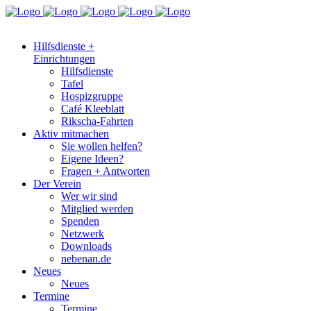
Hilfsdienste +
Einrichtungen
Hilfsdienste
Tafel
Hospizgruppe
Café Kleeblatt
Rikscha-Fahrten
Aktiv mitmachen
Sie wollen helfen?
Eigene Ideen?
Fragen + Antworten
Der Verein
Wer wir sind
Mitglied werden
Spenden
Netzwerk
Downloads
nebenan.de
Neues
Neues
Termine
Termine