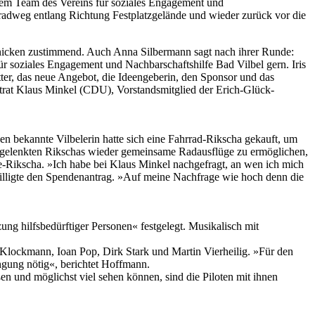
 dem Team des Vereins für soziales Engagement und
radweg entlang Richtung Festplatzgelände und wieder zurück vor die
nicken zustimmend. Auch Anna Silbermann sagt nach ihrer Runde:
für soziales Engagement und Nachbarschaftshilfe Bad Vilbel gern. Iris
ter, das neue Angebot, die Ideengeberin, den Sponsor und das
trat Klaus Minkel (CDU), Vorstandsmitglied der Erich-Glück-
en bekannte Vilbelerin hatte sich eine Fahrrad-Rikscha gekauft, um
en gelenkten Rikschas wieder gemeinsame Radausflüge zu ermöglichen,
ke-Rikscha. »Ich habe bei Klaus Minkel nachgefragt, an wen ich mich
willigte den Spendenantrag. »Auf meine Nachfrage wie hoch denn die
ng hilfsbedürftiger Personen« festgelegt. Musikalisch mit
Klockmann, Ioan Pop, Dirk Stark und Martin Vierheilig. »Für den
engung nötig«, berichtet Hoffmann.
en und möglichst viel sehen können, sind die Piloten mit ihnen