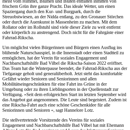
meist vom Himmel, Blumen und Blüten entfalten inmitten von
frischem Grün ihre ganze Pracht. Das ideale Wetter, um einen
Spaziergang durch den Kur- und Burgpark, durch die
Streuobstwiesen, an der Nidda entlang, zu den Gronauer Störchen
oder durch die Auenkunst in Massenheim zu machen. Mit dem
Rollator oder im Rollstuhl sind viele dieser Ziele zu weit entfernt
oder körperlich zu anstrengend. Doch nicht für die Fahrgäste einer
Fahrrad-Rikscha.
Um möglichst vielen Bürgerinnen und Bürgern einen Ausflug ins
blühende Naturschauspiel, in die Innenstadt oder einen Stadtteil zu
ermöglichen, hat der Verein für soziales Engagement und
Nachbarschaftshilfe Bad Vilbel die Rikscha-Saison 2022 eröffnet.
Das Team hat die Winterpause beendet, die Fahrrad-Rikscha aus der
Tiefgarage geholt und generalüberholt. Jetzt steht das komfortable
Gefährt wieder Senioren und Seniorinnen und allen
Mobilitätseingeschränkten für eine Fahrt ins Grüne in der
Umgebung oder zu ihren Lieblingsorten in der Quellenstadt zur
Verfügung. »Seit dem erfolgreichen Start im letzten September wird
das Angebot gut angenommen. Die Leute sind begeistert. Zudem ist
eine Rikscha-Fahrt auch eine schöne Geschenkidee für alle
Seniorinnen und Senioren «, sagt Hannelore Lotz.
Die stellvertretende Vorsitzende des Vereins für soziales
Engagement und Nachbarschaftshilfe Bad Vilbel hat mit Ehemann