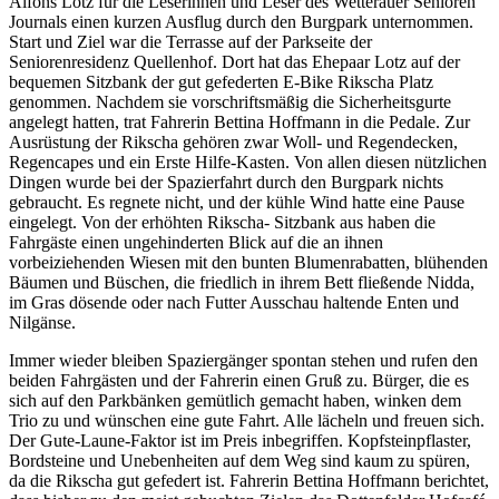
Alfons Lotz für die Leserinnen und Leser des Wetterauer Senioren
Journals einen kurzen Ausflug durch den Burgpark unternommen.
Start und Ziel war die Terrasse auf der Parkseite der
Seniorenresidenz Quellenhof. Dort hat das Ehepaar Lotz auf der
bequemen Sitzbank der gut gefederten E-Bike Rikscha Platz
genommen. Nachdem sie vorschriftsmäßig die Sicherheitsgurte
angelegt hatten, trat Fahrerin Bettina Hoffmann in die Pedale. Zur
Ausrüstung der Rikscha gehören zwar Woll- und Regendecken,
Regencapes und ein Erste Hilfe-Kasten. Von allen diesen nützlichen
Dingen wurde bei der Spazierfahrt durch den Burgpark nichts
gebraucht. Es regnete nicht, und der kühle Wind hatte eine Pause
eingelegt. Von der erhöhten Rikscha- Sitzbank aus haben die
Fahrgäste einen ungehinderten Blick auf die an ihnen
vorbeiziehenden Wiesen mit den bunten Blumenrabatten, blühenden
Bäumen und Büschen, die friedlich in ihrem Bett fließende Nidda,
im Gras dösende oder nach Futter Ausschau haltende Enten und
Nilgänse.
Immer wieder bleiben Spaziergänger spontan stehen und rufen den
beiden Fahrgästen und der Fahrerin einen Gruß zu. Bürger, die es
sich auf den Parkbänken gemütlich gemacht haben, winken dem
Trio zu und wünschen eine gute Fahrt. Alle lächeln und freuen sich.
Der Gute-Laune-Faktor ist im Preis inbegriffen. Kopfsteinpflaster,
Bordsteine und Unebenheiten auf dem Weg sind kaum zu spüren,
da die Rikscha gut gefedert ist. Fahrerin Bettina Hoffmann berichtet,