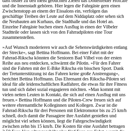
dass bisher zu den meist gebuchten Zielen das Dottenfelder Hofcafé
und die Innenstadt gehören. Hier legen die Fahrgäste gern einen
Zwischenstopp an einem der Eissalons ein, verfolgen das
geschäftige Treiben der Leute auf dem Niddaplatz oder sehen sich
die Neubauten am Kurhaus, die Stadthalle und das Hotel an.
Einzelne Fahrgäste buchen einen Ausflug in einen der Vilbeler
Stadtteile oder lassen sich von den Fahrradpiloten eine Tour
zusammenstellen.
»Auf Wunsch moderieren wir auch die Sehenswürdigkeiten entlang
der Strecke«, sagt Bettina Hoffmann. Bei einer Fahrt mit der
Fahrrad-Rikscha könnten die Senioren Bad Vilbel von der ersten
Reihe aus neu entdecken, schwärmt die Pilotin. »Für den Fahrer
sind die Fahrten mit der E-Bike Rikscha ein bisschen Sport. Dank
der Tretunterstützung ist das Fahren keine große Anstrengung«,
berichtet Bettina Hoffmann. Das Ehrenamt des Rikscha-Piloten sei
ideal für alle leidenschaftlichen Radfahrer, die etwas für ihre Fitness
tun und sich dabei sozial engagieren möchten. »Man kommt mit
vielen netten Leuten in Kontakt, die sich auf einen Ausflug mit uns
freuen.« Bettina Hoffmann und die Piloten-Crew freuen sich auf
weitere ehrenamtliche Kolleginnen und Kollegen. Zwar ist die
Fahrrad-Rikscha für drei Personen mit Elektromotor bis zu 25 km/h
schnell, doch damit die Passagiere ihre Ausfahrt genießen und
möglichst viel sehen können, liegt die Fahrgeschwindigkeit
zwischen zehn bis 15 km/h. Die Kosten für eine Ausfahrt betragen