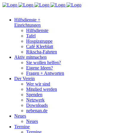
Hilfsdienste +
Einrichtungen
Hilfsdienste
Tafel
Hospizgruppe
Café Kleeblatt
Rikscha-Fahrten
Aktiv mitmachen
Sie wollen helfen?
Eigene Ideen?
Fragen + Antworten
Der Verein
Wer wir sind
Mitglied werden
Spenden
Netzwerk
Downloads
nebenan.de
Neues
Neues
Termine
Termine