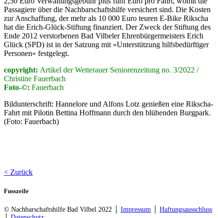
2,50 Euro Verwaltungsgebühr plus fünf Euro pro Fahrt, womit die
Passagiere über die Nachbarschaftshilfe versichert sind. Die Kosten
zur Anschaffung, der mehr als 10 000 Euro teuren E-Bike Rikscha
hat die Erich-Glück-Stiftung finanziert. Der Zweck der Stiftung des
Ende 2012 verstorbenen Bad Vilbeler Ehrenbürgermeisters Erich
Glück (SPD) ist in der Satzung mit »Unterstützung hilfsbedürftiger
Personen« festgelegt.
copyright:
Artikel der Wetterauer Seniorenzeitung no. 3/2022 /
Christine Fauerbach
Foto-©:
Fauerbach
Bildunterschrift:
Hannelore und Alfons Lotz genießen eine Rikscha-
Fahrt mit Pilotin Bettina Hoffmann durch den blühenden Burgpark.
(Foto: Fauerbach)
< Zurück
Fusszeile
© Nachbarschaftshilfe Bad Vilbel 2022 │
Impressum
│
Haftungsausschluss
│
Datenschutz