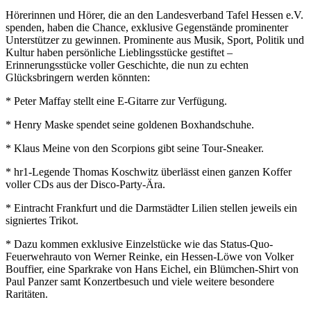
Hörerinnen und Hörer, die an den Landesverband Tafel Hessen e.V.
spenden, haben die Chance, exklusive Gegenstände prominenter
Unterstützer zu gewinnen. Prominente aus Musik, Sport, Politik und
Kultur haben persönliche Lieblingsstücke gestiftet –
Erinnerungsstücke voller Geschichte, die nun zu echten
Glücksbringern werden könnten:
* Peter Maffay stellt eine E-Gitarre zur Verfügung.
* Henry Maske spendet seine goldenen Boxhandschuhe.
* Klaus Meine von den Scorpions gibt seine Tour-Sneaker.
* hr1-Legende Thomas Koschwitz überlässt einen ganzen Koffer
voller CDs aus der Disco-Party-Ära.
* Eintracht Frankfurt und die Darmstädter Lilien stellen jeweils ein
signiertes Trikot.
* Dazu kommen exklusive Einzelstücke wie das Status-Quo-
Feuerwehrauto von Werner Reinke, ein Hessen-Löwe von Volker
Bouffier, eine Sparkrake von Hans Eichel, ein Blümchen-Shirt von
Paul Panzer samt Konzertbesuch und viele weitere besondere
Raritäten.