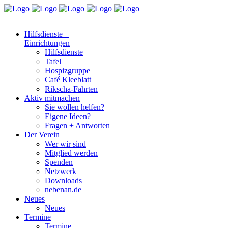
Hilfsdienste +
Einrichtungen
Hilfsdienste
Tafel
Hospizgruppe
Café Kleeblatt
Rikscha-Fahrten
Aktiv mitmachen
Sie wollen helfen?
Eigene Ideen?
Fragen + Antworten
Der Verein
Wer wir sind
Mitglied werden
Spenden
Netzwerk
Downloads
nebenan.de
Neues
Neues
Termine
Termine