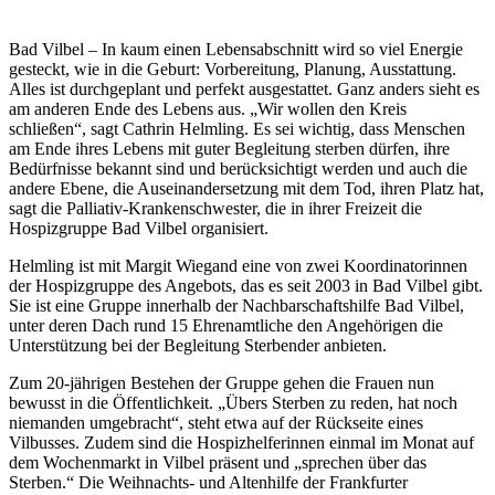
Bad Vilbel – In kaum einen Lebensabschnitt wird so viel Energie
gesteckt, wie in die Geburt: Vorbereitung, Planung, Ausstattung.
Alles ist durchgeplant und perfekt ausgestattet. Ganz anders sieht es
am anderen Ende des Lebens aus. „Wir wollen den Kreis
schließen“, sagt Cathrin Helmling. Es sei wichtig, dass Menschen
am Ende ihres Lebens mit guter Begleitung sterben dürfen, ihre
Bedürfnisse bekannt sind und berücksichtigt werden und auch die
andere Ebene, die Auseinandersetzung mit dem Tod, ihren Platz hat,
sagt die Palliativ-Krankenschwester, die in ihrer Freizeit die
Hospizgruppe Bad Vilbel organisiert.
Helmling ist mit Margit Wiegand eine von zwei Koordinatorinnen
der Hospizgruppe des Angebots, das es seit 2003 in Bad Vilbel gibt.
Sie ist eine Gruppe innerhalb der Nachbarschaftshilfe Bad Vilbel,
unter deren Dach rund 15 Ehrenamtliche den Angehörigen die
Unterstützung bei der Begleitung Sterbender anbieten.
Zum 20-jährigen Bestehen der Gruppe gehen die Frauen nun
bewusst in die Öffentlichkeit. „Übers Sterben zu reden, hat noch
niemanden umgebracht“, steht etwa auf der Rückseite eines
Vilbusses. Zudem sind die Hospizhelferinnen einmal im Monat auf
dem Wochenmarkt in Vilbel präsent und „sprechen über das
Sterben.“ Die Weihnachts- und Altenhilfe der Frankfurter