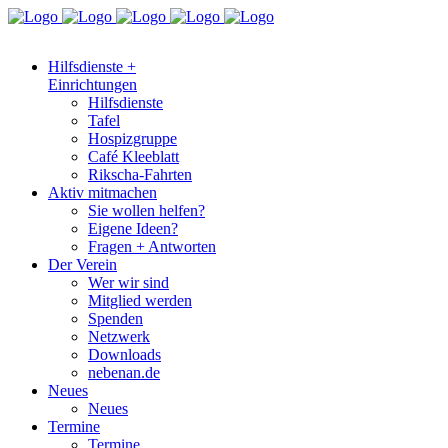
Hilfsdienste +
Einrichtungen
Hilfsdienste
Tafel
Hospizgruppe
Café Kleeblatt
Rikscha-Fahrten
Aktiv mitmachen
Sie wollen helfen?
Eigene Ideen?
Fragen + Antworten
Der Verein
Wer wir sind
Mitglied werden
Spenden
Netzwerk
Downloads
nebenan.de
Neues
Neues
Termine
Termine