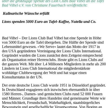
über die großzügige Spende des Lion Clubs Bad Vilbel an die Tafel
Bad Vilbel e.V. von Christiane Fauerbach veröffentlicht:
Kulinarische Wünsche erfüllt
Lions spenden 5000 Euro an Tafel–Kaffee, Nutella und Co.
Bad Vilbel
– Der Lions Club Bad Vilbel hat eine Spende in Höhe
von 5000 Euro an die Tafel übergeben. Die Hälfte der Spende sind
Lebensmittel gewesen. »We Serve« lautet das Motto der 1917 in
den USA gegründeten Vereinigung der Lions Clubs International.
Gegründet wurden die Lions zunächst dem Zeitgeist entsprechend
als Organisation reiner Herrenclubs. Heute gibt es Lions Clubs auf
der ganzen Welt. Mit über 1,4 Millionen Mitgliedern in mehr als 200
Ländern ist Lions Club International die mitgliederstärkste
wohltätige Clubbewegung der Welt und hat sogar einen
Konsultarstatus in der UN.
Der erste deutsche Lions Club wurde 1951 in Düsseldorf gegründet.
In Deutschland engagieren sich inzwischen ehrenamtlich in über
1580 Herren-, Damen- und gemischten Clubs rund 52 000 Frauen
und Männer. Grundlage ihres Handelns sind gemeinsame Werte wie
Menschlichkeit, Freundschaft, Wahrhaftigkeit, staatsbürgerliches
Bewusstsein und gesellschaftliche Verantwortung. Von Beginn an