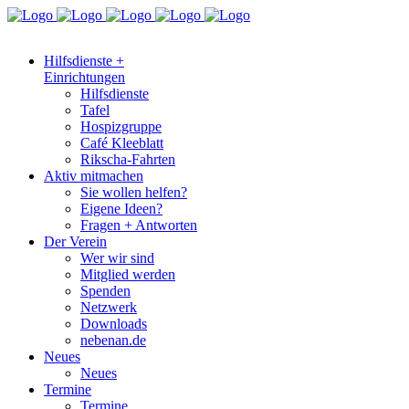
Hilfsdienste +
Einrichtungen
Hilfsdienste
Tafel
Hospizgruppe
Café Kleeblatt
Rikscha-Fahrten
Aktiv mitmachen
Sie wollen helfen?
Eigene Ideen?
Fragen + Antworten
Der Verein
Wer wir sind
Mitglied werden
Spenden
Netzwerk
Downloads
nebenan.de
Neues
Neues
Termine
Termine