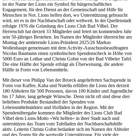
ist der Name der Lions ein Symbol für bürgerschaftliches
Engagement, für den Dienst an der Gemeinschaft und Hilfe für
Menschen in Not. Lions helfen dort, wo Unterstützung gebraucht
wird, sei es in der Nachbarschaft oder weltweit. In der Quellenstadt
erfolgte 1976 die Gründung des Lions Club Bad Vilbel. Der
Herrenclub hat derzeit 33 Mitglieder und feiert im kommenden Jahr
sein 50-jähriges Bestehen. Im Namen der Mitglieder überreichte am
Montag der amtierende Lions-Präsident 2025/26 Markus
Wollenhaupt gemeinsam mit dem Activity-Ausschussbeauftragten
Nicolas Baumann einen symbolischen Spendenscheck in Höhe von
5000 Euro an Lothar und Christa Gobst von der Bad Vilbeler Tafel.
Die eine Hälfte der Spende erfolgt als Überweisung, die andere
Hälfte in Form von Lebensmitteln.
Mit dieser von Philipp Van der Broeck angelieferten Sachspende in
Form von Kaffee, Kaba und Nutella erfüllen die Lions den derzeit
180 Abholern für 500 Personen, davon 100 Kinder und Jugendliche
bis 17 Jahre, lang gehegte Wünsche. Denn nicht oft sind diese drei
beliebten Produkte Bestandteil der Spenden von
Lebensmittelmärkten und Hofläden in der Region. Mit der
Spendenübergabe kommen die Mitglieder des Lions Club Bad
Vilbel dem Lions-Motto »Wir helfen« in ihrer Stadt nach und
unterstützen das Team vom Tafelladen der Nachbarschaftshilfe
aktiv. Leiterin Christa Gobst bedankte sich im Namen der Abholer
und des Teams für die wertvolle Unterstützung. Für viele der