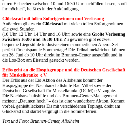
euren Eisbecher zwischen 10 und 16:30 Uhr nachfüllen lassen, sooft
ihr möchtet“, heißt es in der Ankündigung.
Glücksrad mit tollen Sofortgewinnen und Verlosung
Außerdem gibt es ein
Glücksrad
mit vielen tollen Sofortgewinnen
alle zwei Stunden
(10 Uhr, 12 Uhr, 14 Uhr und 16 Uhr) sowie eine
Große Verlosung
zwischen 16:00 und 16:30 Uhr.
Zu gewinnen gibt es zwei
bequeme Liegestühle inklusive einem sommerlichen Aperol-Set –
perfekt für entspannte Sommertage! Die Teilnahmekärtchen können
am 26. Juni ab 10 Uhr direkt im Brunnen-Center ausgefüllt und in
die Los-Box am Eisstand gesteckt werden.
Erlös geht an die Hospizgruppe und die Deutschen Gesellschaft
für Muskelkranke e.V.
Der Erlös aus der Eis-Aktion des Alloheims kommt der
Hospizgruppe der Nachbarschaftshilfe Bad Vilbel sowie der
Deutschen Gesellschaft für Muskelkranke (DGM) e.V. zugute.
Die Nachbarschaftshilfe und das Brunnen-Center-Management
meinen: „Daumen hoch“ – das ist eine wunderbare Aktion. Kommt
vorbei, genießt leckeres Eis mit verschiedenen Topings, dreht am
Glücksrad und startet vergnügt in die Sommerferien!
Text und Foto: Brunnen-Center, Allolheim