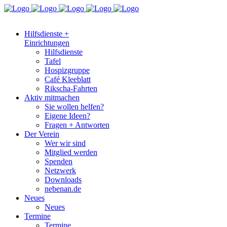
Hilfsdienste +
Einrichtungen
Hilfsdienste
Tafel
Hospizgruppe
Café Kleeblatt
Rikscha-Fahrten
Aktiv mitmachen
Sie wollen helfen?
Eigene Ideen?
Fragen + Antworten
Der Verein
Wer wir sind
Mitglied werden
Spenden
Netzwerk
Downloads
nebenan.de
Neues
Neues
Termine
Termine