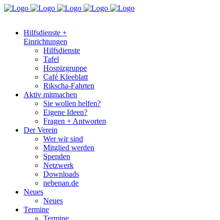
Hilfsdienste +
Einrichtungen
Hilfsdienste
Tafel
Hospizgruppe
Café Kleeblatt
Rikscha-Fahrten
Aktiv mitmachen
Sie wollen helfen?
Eigene Ideen?
Fragen + Antworten
Der Verein
Wer wir sind
Mitglied werden
Spenden
Netzwerk
Downloads
nebenan.de
Neues
Neues
Termine
Termine