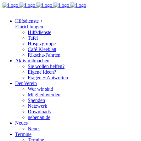
Hilfsdienste +
Einrichtungen
Hilfsdienste
Tafel
Hospizgruppe
Café Kleeblatt
Rikscha-Fahrten
Aktiv mitmachen
Sie wollen helfen?
Eigene Ideen?
Fragen + Antworten
Der Verein
Wer wir sind
Mitglied werden
Spenden
Netzwerk
Downloads
nebenan.de
Neues
Neues
Termine
Termine