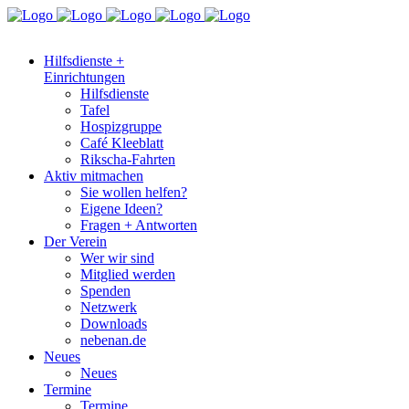
Hilfsdienste +
Einrichtungen
Hilfsdienste
Tafel
Hospizgruppe
Café Kleeblatt
Rikscha-Fahrten
Aktiv mitmachen
Sie wollen helfen?
Eigene Ideen?
Fragen + Antworten
Der Verein
Wer wir sind
Mitglied werden
Spenden
Netzwerk
Downloads
nebenan.de
Neues
Neues
Termine
Termine