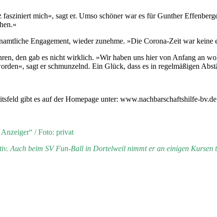
 fasziniert mich«, sagt er. Umso schöner war es für Gunther Effenberg
ehen.«
namtliche Engagement, wieder zunehme. »Die Corona-Zeit war keine ein
, den gab es nicht wirklich. »Wir haben uns hier von Anfang an wohlg
orden«, sagt er schmunzelnd. Ein Glück, dass es in regelmäßigen Abstä
eitsfeld gibt es auf der Homepage unter: www.nachbarschaftshilfe-bv.d
Anzeiger“ / Foto: privat
ktiv. Auch beim SV Fun-Ball in Dortelweil nimmt er an einigen Kursen te