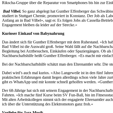
Rikscha-Gruppe über die Reparatur von Smartphones bis hin zur Einka
Bad Vilbel.
So ganz abgelegt hat Gunther Effenberger das Schwäbisch
studiert in Stuttgart Chemie, promoviert in Konstanz. Der Job als L
Anfang an in Bad Vilbel«, sagt er. Es folgen Jobs als Cassella-Betr
Engagement bleiben da leider auf der Strecke.«
Kurioser Einkauf von Babynahrung
Das ändert sich für Gunther Effenberger mit dem Ruhestand. »Ich hab
Bad Vilbel ist die Auswahl groß. Seine Wahl fällt auf die Nachbarschaft
Begleitung bei Arztbesuchen, Einkäufen oder Spaziergängen. Ob als 
Nachbarschaftshilfe heißt Gunther Effenberger. »Es macht mir einfach
Bei der Nachbarschaftshilfe schätzt man den Ehrenamtler sehr. Die ste
Dabei wird’s auch mal kurios. »Also Langeweile ist in den fünf Jahre
praktischen Erfahrungen damit liegen allerdings schon viele Jahre z
gibt es WhatsApp und mir konnte schnell geholfen werden. «Gunther
Der 68-Jährige hat sich mit seinem Engagement in der Nachbarschaftsh
Fahrten. »Ich mache fünf Kurse beim SV Fun-Ball, bin im Fitnessstudi
Mit alten Arbeitskollegen nimmt sich der engagierte Ehrenamtler auc
ich über die Unterstützung des Elektromotors ganz froh.«
Vorliebe für Jazz-Musik