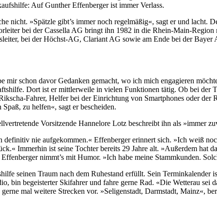
ufshilfe: Auf Gunther Effenberger ist immer Verlass.
e nicht. »Spätzle gibt’s immer noch regelmäßig«, sagt er und lacht. 
aborleiter bei der Cassella AG bringt ihn 1982 in die Rhein-Main-Regi
iebsleiter, bei der Höchst-AG, Clariant AG sowie am Ende bei der Bayer
e mir schon davor Gedanken gemacht, wo ich mich engagieren möchte, w
shilfe. Dort ist er mittlerweile in vielen Funktionen tätig. Ob bei der T
Rikscha-Fahrer, Helfer bei der Einrichtung von Smartphones oder der 
 Spaß, zu helfen«, sagt er bescheiden.
llvertretende Vorsitzende Hannelore Lotz beschreibt ihn als »immer zuve
n definitiv nie aufgekommen.« Effenberger erinnert sich. »Ich weiß no
urück.« Immerhin ist seine Tochter bereits 29 Jahre alt. »Außerdem h
 Effenberger nimmt’s mit Humor. »Ich habe meine Stammkunden. Solch
ilfe seinen Traum nach dem Ruhestand erfüllt. Sein Terminkalender ist 
o, bin begeisterter Skifahrer und fahre gerne Rad. «Die Wetterau sei 
h gerne mal weitere Strecken vor. »Seligenstadt, Darmstadt, Mainz«, b