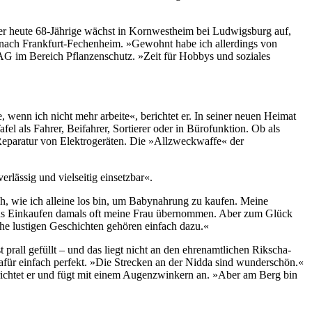
Der heute 68-Jährige wächst in Kornwestheim bei Ludwigsburg auf,
on nach Frankfurt-Fechenheim. »Gewohnt habe ich allerdings von
 AG im Bereich Pflanzenschutz. »Zeit für Hobbys und soziales
enn ich nicht mehr arbeite«, berichtet er. In seiner neuen Heimat
afel als Fahrer, Beifahrer, Sortierer oder in Bürofunktion. Ob als
Reparatur von Elektrogeräten. Die »Allzweckwaffe« der
rlässig und vielseitig einsetzbar«.
ch, wie ich alleine los bin, um Babynahrung zu kaufen. Meine
at das Einkaufen damals oft meine Frau übernommen. Aber zum Glück
e lustigen Geschichten gehören einfach dazu.«
prall gefüllt – und das liegt nicht an den ehrenamtlichen Rikscha-
dafür einfach perfekt. »Die Strecken an der Nidda sind wunderschön.«
erichtet er und fügt mit einem Augenzwinkern an. »Aber am Berg bin