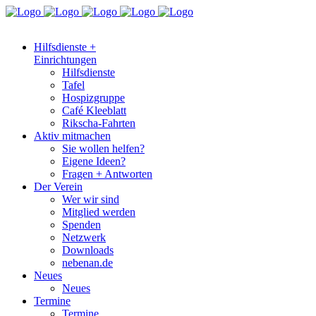
Hilfsdienste +
Einrichtungen
Hilfsdienste
Tafel
Hospizgruppe
Café Kleeblatt
Rikscha-Fahrten
Aktiv mitmachen
Sie wollen helfen?
Eigene Ideen?
Fragen + Antworten
Der Verein
Wer wir sind
Mitglied werden
Spenden
Netzwerk
Downloads
nebenan.de
Neues
Neues
Termine
Termine