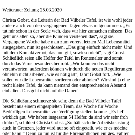
Wetterauer Zeitung 25.03.2020
Christa Gobst, die Leiterin der Bad Vilbeler Tafel, ist wie wohl jeder
andere auch von den vergangenen Tagen etwas mitgenommen. „Es
tut mir schon in der Seele weh, dass wir hier zumachen müssen. Das
geht uns allen so, aber die Kunden verstehen das“, sagt sie.
Vergangene Woche habe man zum vorerst letzten Mal Lebensmittel
ausgegeben, nun ist geschlossen. „Das ging einfach nicht mehr. Und
mit dem Kontaktverbot, das nun gilt, sowieso nicht“, sagt Gobst.
Schließlich seien alle Helfer der Tafel im Rentenalter und somit
durch das Virus besonders bedroht. „Wir konnten das nicht
verantworten, außerdem können wir durch die neuen Regulierungen
ohnehin nicht arbeiten, wie es nötig ist“, fährt Gobst fort. „Wie
sollen wir die Lebensmittel sortieren oder abholen? Wir sind ja eine
recht kleine Tafel, da kann niemand den entsprechenden Abstand
einhalten. Das geht nicht auf die Dauer.“
Die Schließung schmerze sie sehr, denn die Bad Vilbeler Tafel
besteht aus einem eingespielten Team, das Woche für Woche
Bedürftigen Lebensmittel zur Verfügung stellen konnte. „Es lief
wirklich gut. Wir haben insgesamt 54 Helfer, da sind wir sehr froh
drüber“, schildert Christa Gobst. „So hält sich die Arbeitsbelastung
auch in Grenzen, jeder wird nur so oft eingeteilt, wie er es möchte
oder kann.“ Denn zu tun ist für die Ehrenamtlichen einiges. Fahrer,