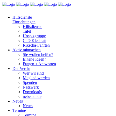
Hilfsdienste +
Einrichtungen
Hilfsdienste
Tafel
Hospizgruppe
Café Kleeblatt
Rikscha-Fahrten
Aktiv mitmachen
Sie wollen helfen?
Eigene Ideen?
Fragen + Antworten
Der Verein
Wer wir sind
Mitglied werden
Spenden
Netzwerk
Downloads
nebenan.de
Neues
Neues
Termine
Termine