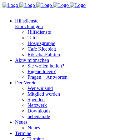
Hilfsdienste +
Einrichtungen
Hilfsdienste
Tafel
Hospizgruppe
Café Kleeblatt
Rikscha-Fahrten
Aktiv mitmachen
Sie wollen helfen?
Eigene Ideen?
Fragen + Antworten
Der Verein
Wer wir sind
Mitglied werden
Spenden
Netzwerk
Downloads
nebenan.de
Neues
Neues
Termine
Termine